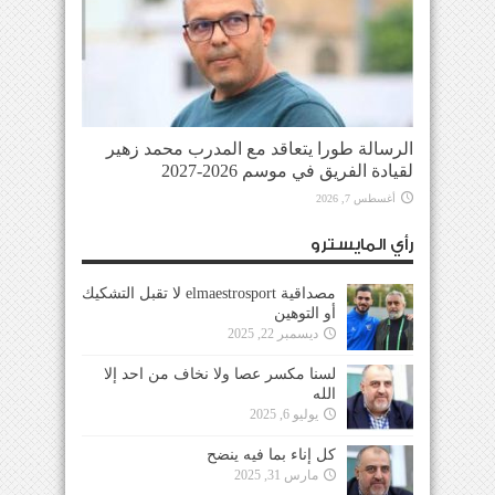
الرسالة طورا يتعاقد مع المدرب محمد زهير
لقيادة الفريق في موسم 2026-2027
أغسطس 7, 2026
رأي المايسترو
مصداقية elmaestrosport لا تقبل التشكيك
أو التوهين
ديسمبر 22, 2025
لسنا مكسر عصا ولا نخاف من احد إلا
الله
يوليو 6, 2025
كل إناء بما فيه ينضح
مارس 31, 2025