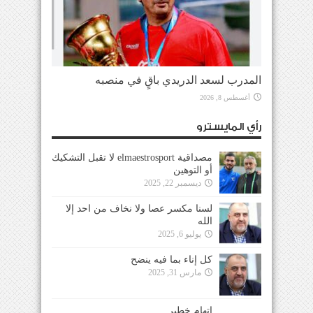
المدرب لسعد الدريدي باقٍ في منصبه
أغسطس 8, 2026
رأي المايسترو
مصداقية elmaestrosport لا تقبل التشكيك
أو التوهين
ديسمبر 22, 2025
لسنا مكسر عصا ولا نخاف من احد إلا
الله
يوليو 6, 2025
كل إناء بما فيه ينضح
مارس 31, 2025
إتهام خطير