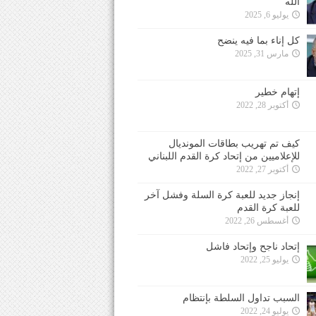
الله
يوليو 6, 2025
كل إناء بما فيه ينضح
مارس 31, 2025
إتهام خطير
أكتوبر 28, 2022
كيف تم تهريب بطاقات المونديال
للإعلاميين من إتحاد كرة القدم اللبناني
أكتوبر 27, 2022
إنجاز جديد للعبة كرة السلة وفشل آخر
للعبة كرة القدم
أغسطس 26, 2022
إتحاد ناجح وإتحاد فاشل
يوليو 25, 2022
السبب تداول السلطة بإنتظام
يوليو 24, 2022