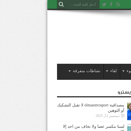
وء
لقاء
نشاطات متفرقة
ايسترو
مصداقية elmaestrosport لا تقبل التشكيك
أو التوهين
ديسمبر 22, 2025
لسنا مكسر عصا ولا نخاف من احد إلا