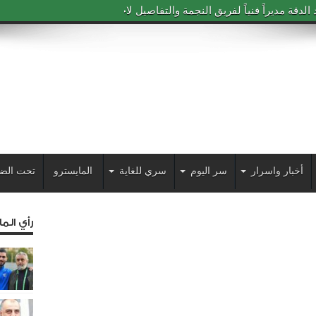
دقة مديراً فنياً لفريق النجمة والتفاصيل لاحقاً
أخبار واسرار
سر اليوم
سري للغاية
المايسترو
تحت الض
رأي الم