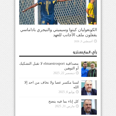
الكونغوليان كيتوا وسيميتي والنيجري باداماسي
يقفلون ملف الأجانب للعهد
أغسطس 9, 2026
رأي المايسترو
مصداقية elmaestrosport لا تقبل التشكيك
أو التوهين
ديسمبر 22, 2025
لسنا مكسر عصا ولا نخاف من احد إلا
الله
يوليو 6, 2025
كل إناء بما فيه ينضح
مارس 31, 2025