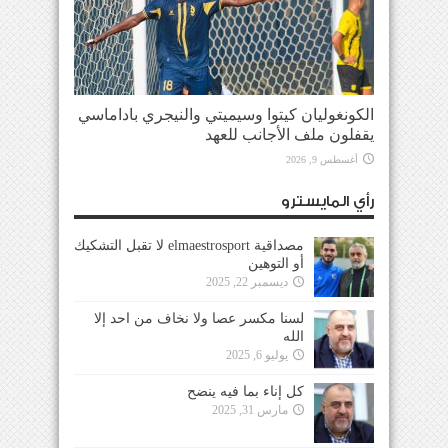
الكونغوليان كيتوا وسيميتي والنيجري باداماسي
يقفلون ملف الأجانب للعهد
أغسطس 9, 2026
رأي المايسترو
مصداقية elmaestrosport لا تقبل التشكيك
أو التوهين
ديسمبر 22, 2025
لسنا مكسر عصا ولا نخاف من احد إلا
الله
يوليو 6, 2025
كل إناء بما فيه ينضح
مارس 31, 2025