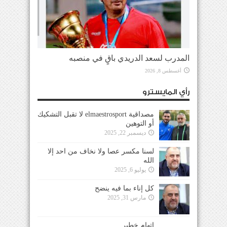
المدرب لسعد الدريدي باقٍ في منصبه
أغسطس 8, 2026
رأي المايسترو
مصداقية elmaestrosport لا تقبل التشكيك
أو التوهين
ديسمبر 22, 2025
لسنا مكسر عصا ولا نخاف من احد إلا
الله
يوليو 6, 2025
كل إناء بما فيه ينضح
مارس 31, 2025
إتهام خطير