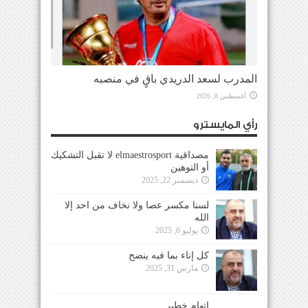
المدرب لسعد الدريدي باقٍ في منصبه
أغسطس 8, 2026
رأي المايسترو
مصداقية elmaestrosport لا تقبل التشكيك
أو التوهين
ديسمبر 22, 2025
لسنا مكسر عصا ولا نخاف من احد إلا
الله
يوليو 6, 2025
كل إناء بما فيه ينضح
مارس 31, 2025
إتهام خطير