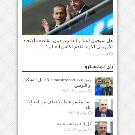
هل سيحول اعتذار إنفانتينو دون مقاطعة الاتحاد
الأوروبي لكرة القدم لكأس العالم؟
أغسطس 7, 2026
رأي المايسترو
مصداقية elmaestrosport لا تقبل التشكيك
أو التوهين
ديسمبر 22, 2025
لسنا مكسر عصا ولا نخاف من احد إلا
الله
يوليو 6, 2025
كل إناء بما فيه ينضح
مارس 31, 2025