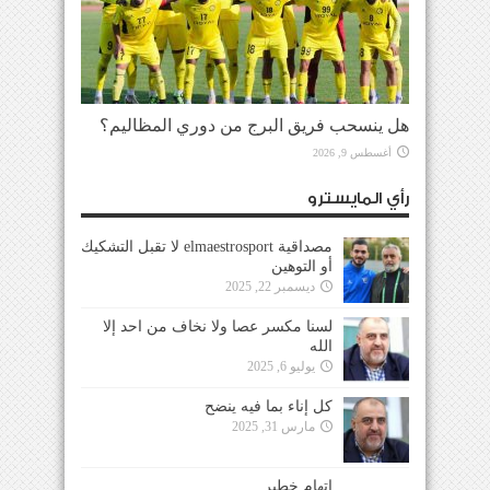
هل ينسحب فريق البرج من دوري المظاليم؟
أغسطس 9, 2026
رأي المايسترو
مصداقية elmaestrosport لا تقبل التشكيك
أو التوهين
ديسمبر 22, 2025
لسنا مكسر عصا ولا نخاف من احد إلا
الله
يوليو 6, 2025
كل إناء بما فيه ينضح
مارس 31, 2025
إتهام خطير