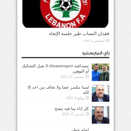
فقدان النصاب طير جلسة الإتحاد
أغسطس 6, 2026
رأي المايسترو
مصداقية elmaestrosport لا تقبل التشكيك
أو التوهين
ديسمبر 22, 2025
لسنا مكسر عصا ولا نخاف من احد إلا
الله
يوليو 6, 2025
كل إناء بما فيه ينضح
مارس 31, 2025
إتهام خطير