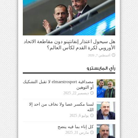
هل سيحول اعتذار إنفانتينو دون مقاطعة الاتحاد
الأوروبي لكرة القدم لكأس العالم؟
أغسطس 7, 2026
رأي المايسترو
مصداقية elmaestrosport لا تقبل التشكيك
أو التوهين
ديسمبر 22, 2025
لسنا مكسر عصا ولا نخاف من احد إلا
الله
يوليو 6, 2025
كل إناء بما فيه ينضح
مارس 31, 2025