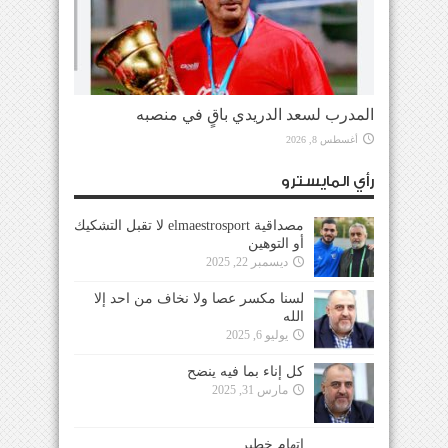
المدرب لسعد الدريدي باقٍ في منصبه
أغسطس 8, 2026
رأي المايسترو
مصداقية elmaestrosport لا تقبل التشكيك
أو التوهين
ديسمبر 22, 2025
لسنا مكسر عصا ولا نخاف من احد إلا
الله
يوليو 6, 2025
كل إناء بما فيه ينضح
مارس 31, 2025
إتهام خطير