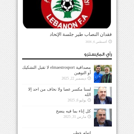
فقدان النصاب طير جلسة الإتحاد
أغسطس 6, 2026
رأي المايسترو
مصداقية elmaestrosport لا تقبل التشكيك
أو التوهين
ديسمبر 22, 2025
لسنا مكسر عصا ولا نخاف من احد إلا
الله
يوليو 6, 2025
كل إناء بما فيه ينضح
مارس 31, 2025
إتهام خطير