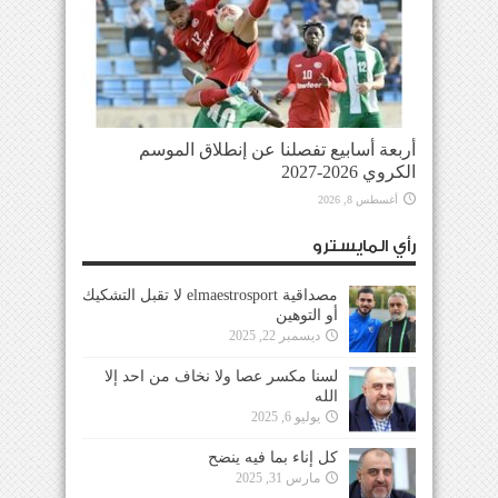
أربعة أسابيع تفصلنا عن إنطلاق الموسم
الكروي 2026-2027
أغسطس 8, 2026
رأي المايسترو
مصداقية elmaestrosport لا تقبل التشكيك
أو التوهين
ديسمبر 22, 2025
لسنا مكسر عصا ولا نخاف من احد إلا
الله
يوليو 6, 2025
كل إناء بما فيه ينضح
مارس 31, 2025