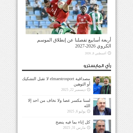
أربعة أسابيع تفصلنا عن إنطلاق الموسم
الكروي 2026-2027
أغسطس 8, 2026
رأي المايسترو
مصداقية elmaestrosport لا تقبل التشكيك
أو التوهين
ديسمبر 22, 2025
لسنا مكسر عصا ولا نخاف من احد إلا
الله
يوليو 6, 2025
كل إناء بما فيه ينضح
مارس 31, 2025