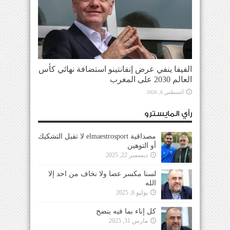
الفيفا ينفي عرض إنفانتينو استضافة نهائي كأس
العالم 2030 على المغرب
أغسطس 6, 2026
رأي المايسترو
مصداقية elmaestrosport لا تقبل التشكيك
أو التوهين
ديسمبر 22, 2025
لسنا مكسر عصا ولا نخاف من احد إلا
الله
يوليو 6, 2025
كل إناء بما فيه ينضح
مارس 31, 2025