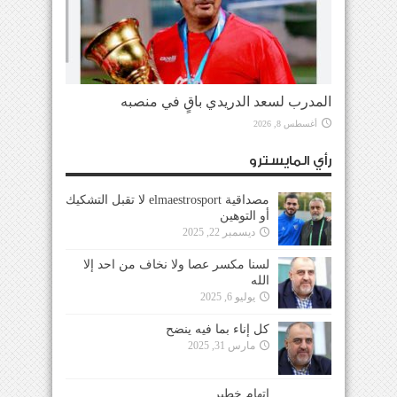
المدرب لسعد الدريدي باقٍ في منصبه
أغسطس 8, 2026
رأي المايسترو
مصداقية elmaestrosport لا تقبل التشكيك
أو التوهين
ديسمبر 22, 2025
لسنا مكسر عصا ولا نخاف من احد إلا
الله
يوليو 6, 2025
كل إناء بما فيه ينضح
مارس 31, 2025
إتهام خطير