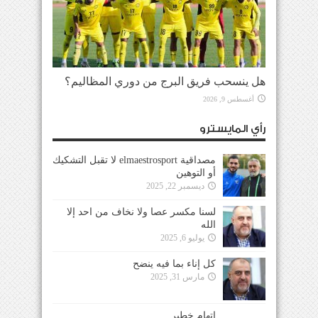
هل ينسحب فريق البرج من دوري المظاليم؟
أغسطس 9, 2026
رأي المايسترو
مصداقية elmaestrosport لا تقبل التشكيك
أو التوهين
ديسمبر 22, 2025
لسنا مكسر عصا ولا نخاف من احد إلا
الله
يوليو 6, 2025
كل إناء بما فيه ينضح
مارس 31, 2025
إتهام خطير