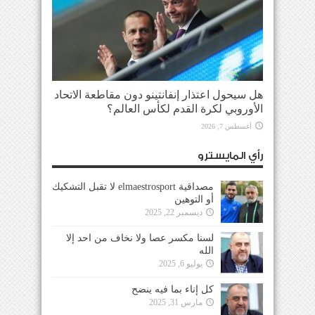
هل سيحول اعتذار إنفانتينو دون مقاطعة الاتحاد
الأوروبي لكرة القدم لكأس العالم؟
أغسطس 7, 2026
رأي المايسترو
مصداقية elmaestrosport لا تقبل التشكيك
أو التوهين
ديسمبر 22, 2025
لسنا مكسر عصا ولا نخاف من احد إلا
الله
يوليو 6, 2025
كل إناء بما فيه ينضح
مارس 31, 2025