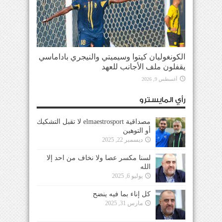
الكونغوليان كيتوا وسيميتي والنيجري باداماسي
يقفلون ملف الأجانب للعهد
أغسطس 9, 2026
رأي المايسترو
مصداقية elmaestrosport لا تقبل التشكيك
أو التوهين
ديسمبر 22, 2025
لسنا مكسر عصا ولا نخاف من احد إلا
الله
يوليو 6, 2025
كل إناء بما فيه ينضح
مارس 31, 2025