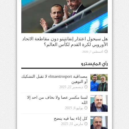
هل سيحول اعتذار إنفانتينو دون مقاطعة الاتحاد
الأوروبي لكرة القدم لكأس العالم؟
أغسطس 7, 2026
رأي المايسترو
مصداقية elmaestrosport لا تقبل التشكيك
أو التوهين
ديسمبر 22, 2025
لسنا مكسر عصا ولا نخاف من احد إلا
الله
يوليو 6, 2025
كل إناء بما فيه ينضح
مارس 31, 2025