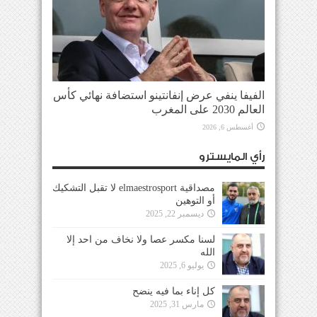
الفيفا ينفي عرض إنفانتينو استضافة نهائي كأس
العالم 2030 على المغرب
أغسطس 6, 2026
رأي المايسترو
مصداقية elmaestrosport لا تقبل التشكيك
أو التوهين
ديسمبر 22, 2025
لسنا مكسر عصا ولا نخاف من احد إلا
الله
يوليو 6, 2025
كل إناء بما فيه ينضح
مارس 31, 2025