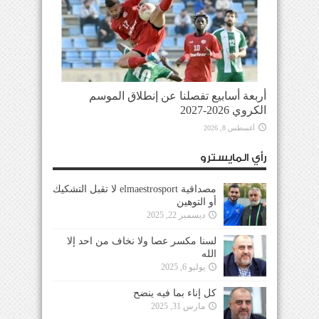
أربعة أسابيع تفصلنا عن إنطلاق الموسم
الكروي 2026-2027
أغسطس 8, 2026
رأي المايسترو
مصداقية elmaestrosport لا تقبل التشكيك
أو التوهين
ديسمبر 22, 2025
لسنا مكسر عصا ولا نخاف من احد إلا
الله
يوليو 6, 2025
كل إناء بما فيه ينضح
مارس 31, 2025