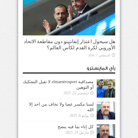
هل سيحول اعتذار إنفانتينو دون مقاطعة الاتحاد
الأوروبي لكرة القدم لكأس العالم؟
أغسطس 7, 2026
رأي المايسترو
مصداقية elmaestrosport لا تقبل التشكيك
أو التوهين
ديسمبر 22, 2025
لسنا مكسر عصا ولا نخاف من احد إلا
الله
يوليو 6, 2025
كل إناء بما فيه ينضح
مارس 31, 2025