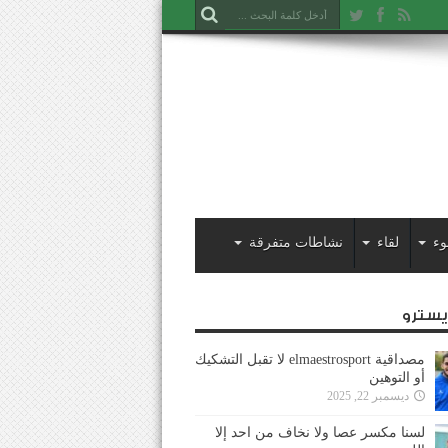
وء
لقاء
نشاطات متفرقة
ايسترو
مصداقية elmaestrosport لا تقبل التشكيك
أو التوهين
ديسمبر 22, 2025
لسنا مكسر عصا ولا نخاف من احد إلا