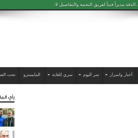
دقة مديراً فنياً لفريق النجمة والتفاصيل لاحقاً
أخبار واسرار
سر اليوم
سري للغاية
المايسترو
تحت الض
رأي الم