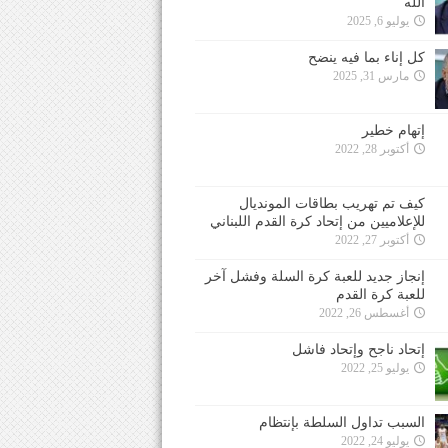
الله
يوليو 6, 2025
كل إناء بما فيه ينضح
مارس 31, 2025
إتهام خطير
أكتوبر 28, 2022
كيف تم تهريب بطاقات المونديال
للإعلاميين من إتحاد كرة القدم اللبناني
أكتوبر 27, 2022
إنجاز جديد للعبة كرة السلة وفشل آخر
للعبة كرة القدم
أغسطس 26, 2022
إتحاد ناجح وإتحاد فاشل
يوليو 25, 2022
السبب تداول السلطة بإنتظام
يوليو 24, 2022