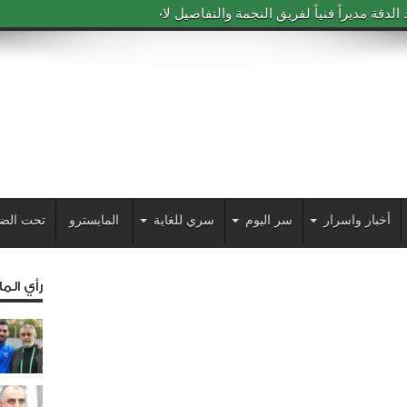
دقة مديراً فنياً لفريق النجمة والتفاصيل لاحقاً
أخبار واسرار
سر اليوم
سري للغاية
المايسترو
تحت الض
رأي الم