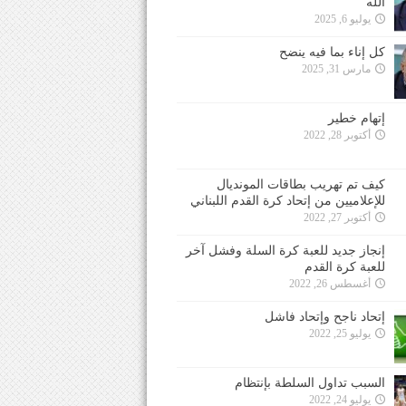
الله
يوليو 6, 2025
كل إناء بما فيه ينضح
مارس 31, 2025
إتهام خطير
أكتوبر 28, 2022
كيف تم تهريب بطاقات المونديال
للإعلاميين من إتحاد كرة القدم اللبناني
أكتوبر 27, 2022
إنجاز جديد للعبة كرة السلة وفشل آخر
للعبة كرة القدم
أغسطس 26, 2022
إتحاد ناجح وإتحاد فاشل
يوليو 25, 2022
السبب تداول السلطة بإنتظام
يوليو 24, 2022