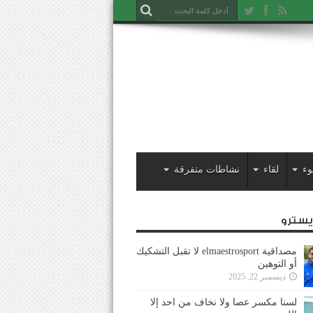
وء
لقاء
نشاطات متفرقة
ايسترو
مصداقية elmaestrosport لا تقبل التشكيك
أو التوهين
ديسمبر 22, 2025
لسنا مكسر عصا ولا نخاف من احد إلا