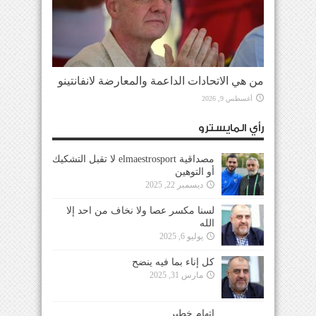
من هي الاتحادات الداعمة والمعارضة لانفانتينو
أغسطس 9, 2026
رأي المايسترو
مصداقية elmaestrosport لا تقبل التشكيك
أو التوهين
ديسمبر 22, 2025
لسنا مكسر عصا ولا نخاف من احد إلا
الله
يوليو 6, 2025
كل إناء بما فيه ينضح
مارس 31, 2025
إتهام خطير