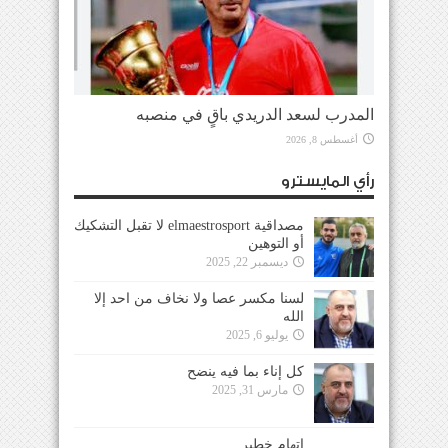
المدرب لسعد الدريدي باقٍ في منصبه
أغسطس 8, 2026
رأي المايسترو
مصداقية elmaestrosport لا تقبل التشكيك
أو التوهين
ديسمبر 22, 2025
لسنا مكسر عصا ولا نخاف من احد إلا
الله
يوليو 6, 2025
كل إناء بما فيه ينضح
مارس 31, 2025
إتهام خطير