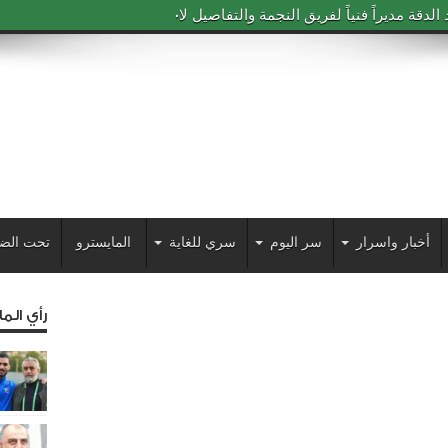
دقة مديراً فنياً لفريق النجمة والتفاصيل لاحقاً
أخبار واسرار
سر اليوم
سري للغاية
المايسترو
تحت الض
رأي الم