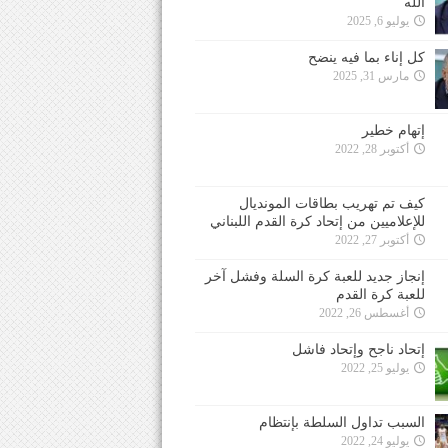
الله
يوليو 6, 2025
كل إناء بما فيه ينضح
مارس 31, 2025
إتهام خطير
أكتوبر 28, 2022
كيف تم تهريب بطاقات المونديال
للإعلاميين من إتحاد كرة القدم اللبناني
أكتوبر 27, 2022
إنجاز جديد للعبة كرة السلة وفشل آخر
للعبة كرة القدم
أغسطس 26, 2022
إتحاد ناجح وإتحاد فاشل
يوليو 25, 2022
السبب تداول السلطة بإنتظام
يوليو 24, 2022