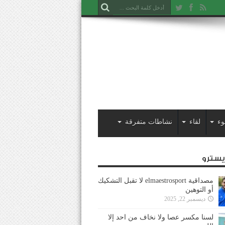
وء
لقاء
نشاطات متفرقة
ايسترو
مصداقية elmaestrosport لا تقبل التشكيك
أو التوهين
ديسمبر 22, 2025
لسنا مكسر عصا ولا نخاف من احد إلا