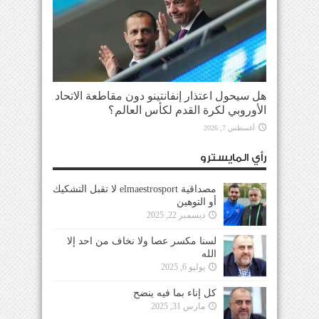
هل سيحول اعتذار إنفانتينو دون مقاطعة الاتحاد
الأوروبي لكرة القدم لكأس العالم؟
أغسطس 7, 2026
رأي المايسترو
مصداقية elmaestrosport لا تقبل التشكيك
أو التوهين
ديسمبر 22, 2025
لسنا مكسر عصا ولا نخاف من احد إلا
الله
يوليو 6, 2025
كل إناء بما فيه ينضح
مارس 31, 2025