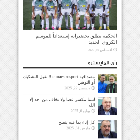
الحكمة يطلق تحضيراته إستعداداً للموسم
الكروي الجديد
أغسطس 10, 2026
رأي المايسترو
مصداقية elmaestrosport لا تقبل التشكيك
أو التوهين
ديسمبر 22, 2025
لسنا مكسر عصا ولا نخاف من احد إلا
الله
يوليو 6, 2025
كل إناء بما فيه ينضح
مارس 31, 2025