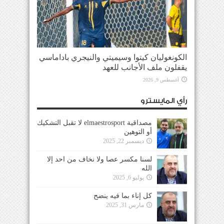
الكونغوليان كيتوا وسيميتي والنيجري باداماسي
يقفلون ملف الأجانب للعهد
أغسطس 9, 2026
رأي المايسترو
مصداقية elmaestrosport لا تقبل التشكيك
أو التوهين
ديسمبر 22, 2025
لسنا مكسر عصا ولا نخاف من احد إلا
الله
يوليو 6, 2025
كل إناء بما فيه ينضح
مارس 31, 2025