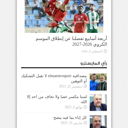
أربعة أسابيع تفصلنا عن إنطلاق الموسم
الكروي 2026-2027
أغسطس 8, 2026
رأي المايسترو
مصداقية elmaestrosport لا تقبل التشكيك
أو التوهين
ديسمبر 22, 2025
لسنا مكسر عصا ولا نخاف من احد إلا
الله
يوليو 6, 2025
كل إناء بما فيه ينضح
مارس 31, 2025