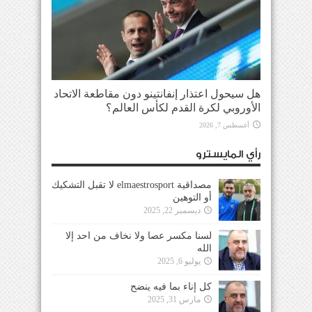
هل سيحول اعتذار إنفانتينو دون مقاطعة الاتحاد
الأوروبي لكرة القدم لكأس العالم؟
أغسطس 7, 2026
رأي المايسترو
مصداقية elmaestrosport لا تقبل التشكيك
أو التوهين
ديسمبر 22, 2025
لسنا مكسر عصا ولا نخاف من احد إلا
الله
يوليو 6, 2025
كل إناء بما فيه ينضح
مارس 31, 2025