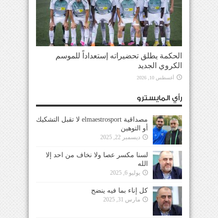
الحكمة يطلق تحضيراته إستعداداً للموسم
الكروي الجديد
أغسطس 10, 2026
رأي المايسترو
مصداقية elmaestrosport لا تقبل التشكيك
أو التوهين
ديسمبر 22, 2025
لسنا مكسر عصا ولا نخاف من احد إلا
الله
يوليو 6, 2025
كل إناء بما فيه ينضح
مارس 31, 2025