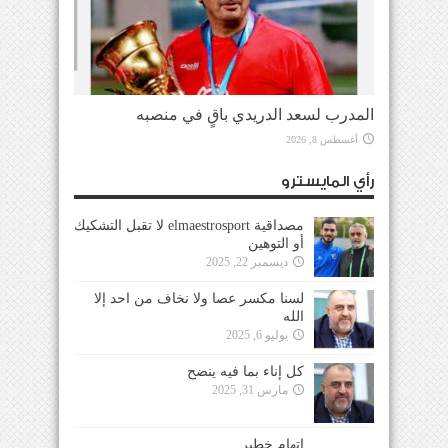
المدرب لسعد الدريدي باقٍ في منصبه
أغسطس 8, 2026
رأي المايسترو
مصداقية elmaestrosport لا تقبل التشكيك
أو التوهين
ديسمبر 22, 2025
لسنا مكسر عصا ولا نخاف من احد إلا
الله
يوليو 6, 2025
كل إناء بما فيه ينضح
مارس 31, 2025
إتهام خطير