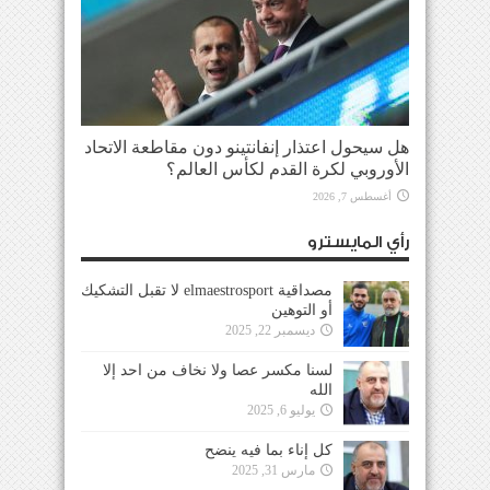
هل سيحول اعتذار إنفانتينو دون مقاطعة الاتحاد
الأوروبي لكرة القدم لكأس العالم؟
أغسطس 7, 2026
رأي المايسترو
مصداقية elmaestrosport لا تقبل التشكيك
أو التوهين
ديسمبر 22, 2025
لسنا مكسر عصا ولا نخاف من احد إلا
الله
يوليو 6, 2025
كل إناء بما فيه ينضح
مارس 31, 2025