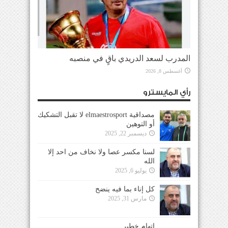
المدرب لسعد الدريدي باقٍ في منصبه
أغسطس 8, 2026
رأي المايسترو
مصداقية elmaestrosport لا تقبل التشكيك
أو التوهين
ديسمبر 22, 2025
لسنا مكسر عصا ولا نخاف من احد إلا
الله
يوليو 6, 2025
كل إناء بما فيه ينضح
مارس 31, 2025
إتهام خطير