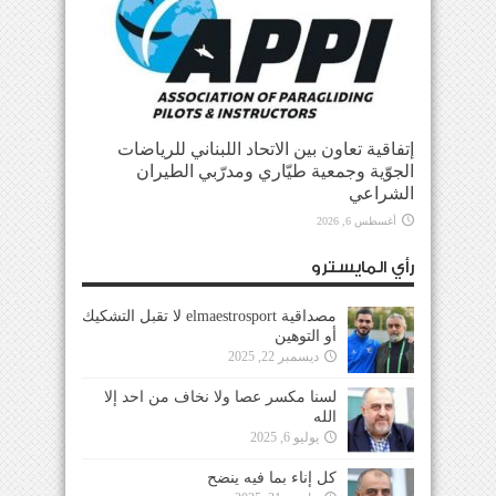
إتفاقية تعاون بين الاتحاد اللبناني للرياضات
الجوّية وجمعية طيّاري ومدرّبي الطيران
الشراعي
أغسطس 6, 2026
رأي المايسترو
مصداقية elmaestrosport لا تقبل التشكيك
أو التوهين
ديسمبر 22, 2025
لسنا مكسر عصا ولا نخاف من احد إلا
الله
يوليو 6, 2025
كل إناء بما فيه ينضح