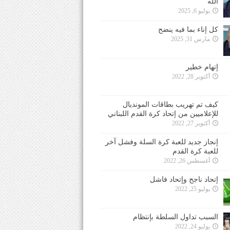
الله
يوليو 6, 2025
كل إناء بما فيه ينضح
مارس 31, 2025
إتهام خطير
أكتوبر 28, 2022
كيف تم تهريب بطاقات المونديال
للإعلاميين من إتحاد كرة القدم اللبناني
أكتوبر 27, 2022
إنجاز جديد للعبة كرة السلة وفشل آخر
للعبة كرة القدم
أغسطس 26, 2022
إتحاد ناجح وإتحاد فاشل
يوليو 25, 2022
السبب تداول السلطة بإنتظام
يوليو 24, 2022