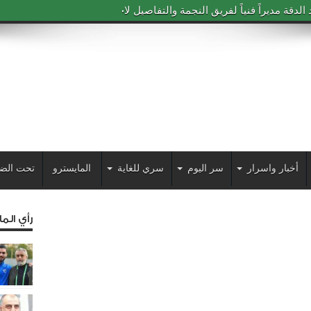
دقة مديراً فنياً لفريق النجمة والتفاصيل لاحقاً
أخبار واسرار
سر اليوم
سري للغاية
المايسترو
تحت الض
رأي الم