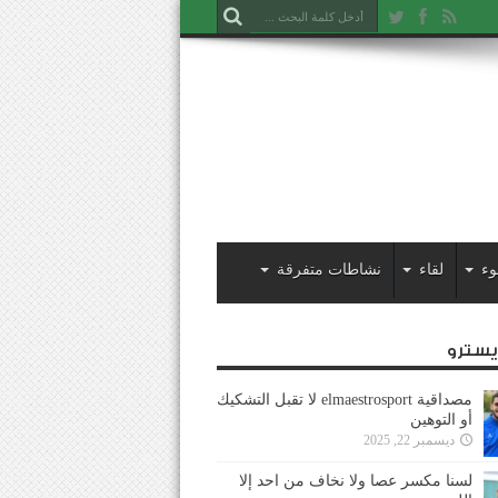
وء
لقاء
نشاطات متفرقة
ايسترو
مصداقية elmaestrosport لا تقبل التشكيك
أو التوهين
ديسمبر 22, 2025
لسنا مكسر عصا ولا نخاف من احد إلا