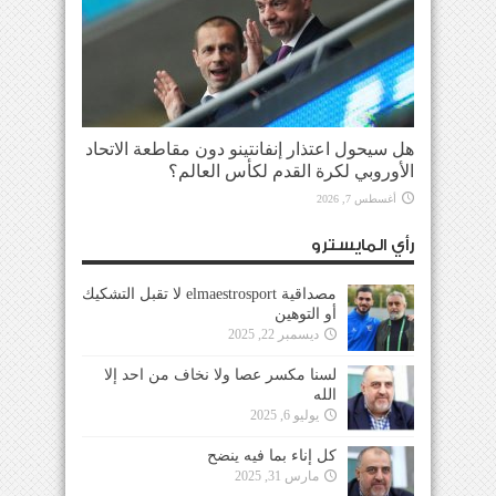
هل سيحول اعتذار إنفانتينو دون مقاطعة الاتحاد
الأوروبي لكرة القدم لكأس العالم؟
أغسطس 7, 2026
رأي المايسترو
مصداقية elmaestrosport لا تقبل التشكيك
أو التوهين
ديسمبر 22, 2025
لسنا مكسر عصا ولا نخاف من احد إلا
الله
يوليو 6, 2025
كل إناء بما فيه ينضح
مارس 31, 2025