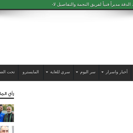
دقة مديراً فنياً لفريق النجمة والتفاصيل لاحقاً
أخبار واسرار
سر اليوم
سري للغاية
المايسترو
تحت الض
رأي الم