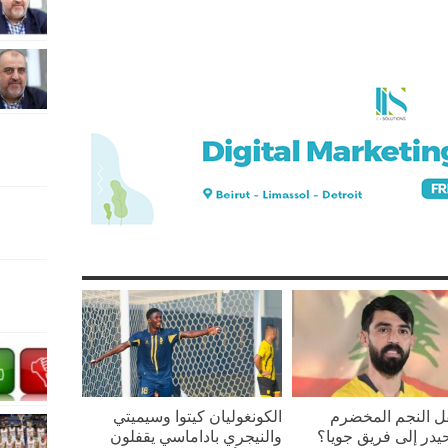
قل النجم المخضرم
الكونغوليان كيتوا وسيميتي
يدر إلى فريق جويا؟
والنيجري باداماسي يقفلون