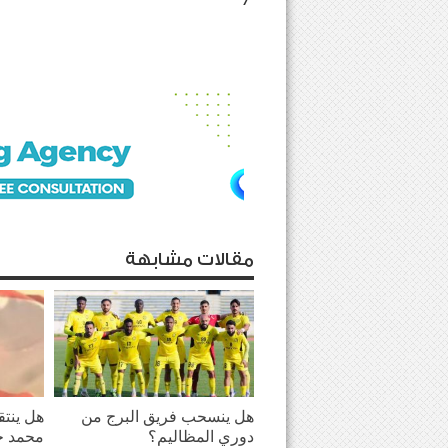
مقالات مشابهة
هل ينسحب فريق البرج من
هل ينت
دوري المظاليم؟
محمد ح