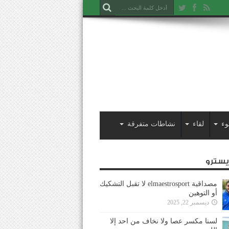
وء
لقاء
نشاطات متفرقة
ايسترو
مصداقية elmaestrosport لا تقبل التشكيك
أو التوهين
ديسمبر 22, 2025
لسنا مكسر عصا ولا نخاف من احد إلا