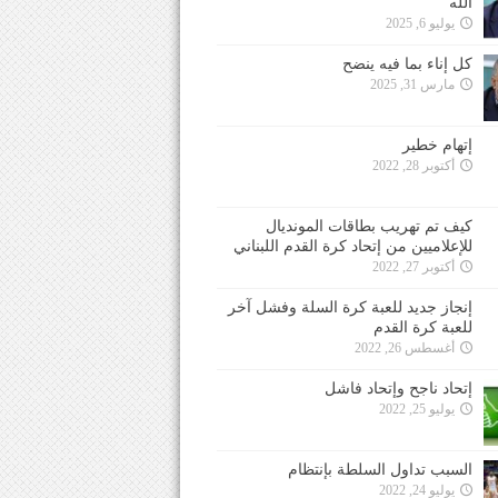
الله
يوليو 6, 2025
كل إناء بما فيه ينضح
مارس 31, 2025
إتهام خطير
أكتوبر 28, 2022
كيف تم تهريب بطاقات المونديال
للإعلاميين من إتحاد كرة القدم اللبناني
أكتوبر 27, 2022
إنجاز جديد للعبة كرة السلة وفشل آخر
للعبة كرة القدم
أغسطس 26, 2022
إتحاد ناجح وإتحاد فاشل
يوليو 25, 2022
السبب تداول السلطة بإنتظام
يوليو 24, 2022