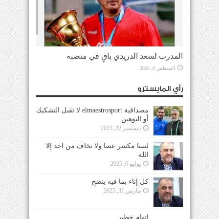
المدرب لسعد الدريدي باقٍ في منصبه
أغسطس 8, 2026
رأي المايسترو
مصداقية elmaestrosport لا تقبل التشكيك
أو التوهين
ديسمبر 22, 2025
لسنا مكسر عصا ولا نخاف من احد إلا
الله
يوليو 6, 2025
كل إناء بما فيه ينضح
مارس 31, 2025
إتهام خطير