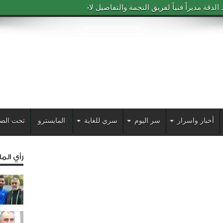
دقة مديراً فنياً لفريق النجمة والتفاصيل لاحقاً
أخبار واسرار
سر اليوم
سري للغاية
المايسترو
تحت الض
رأي الم