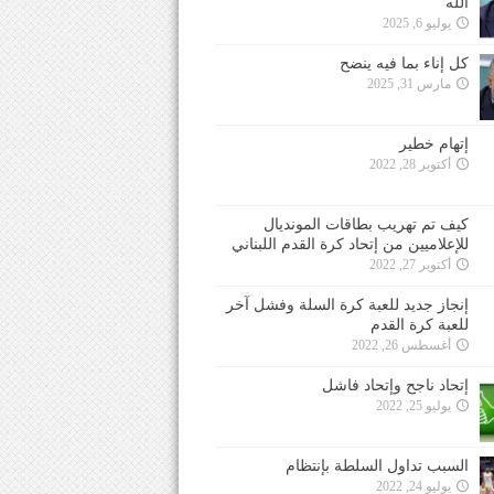
الله
يوليو 6, 2025
كل إناء بما فيه ينضح
مارس 31, 2025
إتهام خطير
أكتوبر 28, 2022
كيف تم تهريب بطاقات المونديال
للإعلاميين من إتحاد كرة القدم اللبناني
أكتوبر 27, 2022
إنجاز جديد للعبة كرة السلة وفشل آخر
للعبة كرة القدم
أغسطس 26, 2022
إتحاد ناجح وإتحاد فاشل
يوليو 25, 2022
السبب تداول السلطة بإنتظام
يوليو 24, 2022