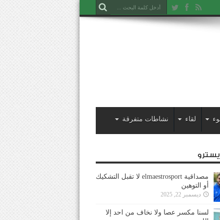
وء
لقاء
نشاطات متفرقة
ايسترو
مصداقية elmaestrosport لا تقبل التشكيك
أو التوهين
ديسمبر 22, 2025
لسنا مكسر عصا ولا نخاف من احد إلا