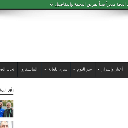
دقة مديراً فنياً لفريق النجمة والتفاصيل لاحقاً
أخبار واسرار
سر اليوم
سري للغاية
المايسترو
تحت الض
رأي الم