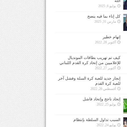
الله
يوليو 6, 2025
كل إناء بما فيه ينضح
مارس 31, 2025
إتهام خطير
أكتوبر 28, 2022
كيف تم تهريب بطاقات المونديال
للإعلاميين من إتحاد كرة القدم اللبناني
أكتوبر 27, 2022
إنجاز جديد للعبة كرة السلة وفشل آخر
للعبة كرة القدم
أغسطس 26, 2022
إتحاد ناجح وإتحاد فاشل
يوليو 25, 2022
السبب تداول السلطة بإنتظام
يوليو 24, 2022