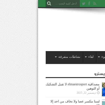
وء
لقاء
نشاطات متفرقة
ايسترو
مصداقية elmaestrosport لا تقبل التشكيك
أو التوهين
ديسمبر 22, 2025
لسنا مكسر عصا ولا نخاف من احد إلا