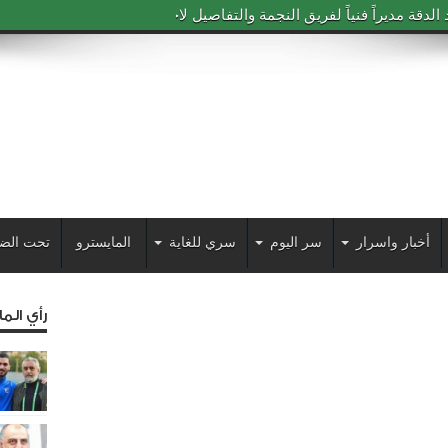
دقة مديراً فنياً لفريق النجمة والتفاصيل لاحقاً
أخبار واسرار
سر اليوم
سري للغاية
المايسترو
تحت الض
رأي الم