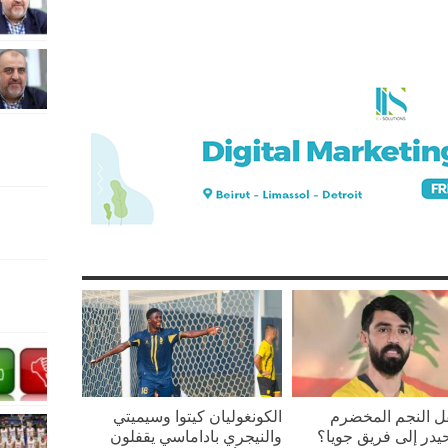
قل النجم المخضرم
الكونغوليان كيتوا وسيميتي
يدر إلى فريق جويا؟
والنيجري باداماسي يقفلون