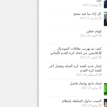
الله
يوليو 6, 2025
كل إناء بما فيه ينضح
مارس 31, 2025
إتهام خطير
أكتوبر 28, 2022
كيف تم تهريب بطاقات المونديال
للإعلاميين من إتحاد كرة القدم اللبناني
أكتوبر 27, 2022
إنجاز جديد للعبة كرة السلة وفشل آخر
للعبة كرة القدم
أغسطس 26, 2022
إتحاد ناجح وإتحاد فاشل
يوليو 25, 2022
السبب تداول السلطة بإنتظام
يوليو 24, 2022