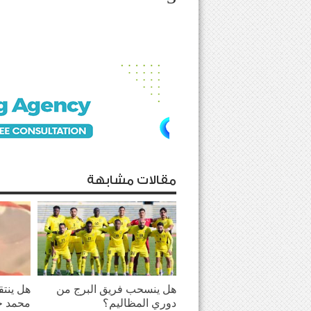
مقالات مشابهة
هل ينسحب فريق البرج من
هل ينت
دوري المظاليم؟
محمد ح