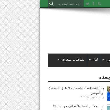
وء
لقاء
نشاطات متفرقة
ايسترو
مصداقية elmaestrosport لا تقبل التشكيك
أو التوهين
ديسمبر 22, 2025
لسنا مكسر عصا ولا نخاف من احد إلا