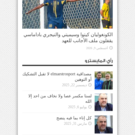
الكونغوليان كيتوا وسيميتي والنيجري باداماسي
يقفلون ملف الأجانب للعهد
أغسطس 9, 2026
رأي المايسترو
مصداقية elmaestrosport لا تقبل التشكيك
أو التوهين
ديسمبر 22, 2025
لسنا مكسر عصا ولا نخاف من احد إلا
الله
يوليو 6, 2025
كل إناء بما فيه ينضح
مارس 31, 2025