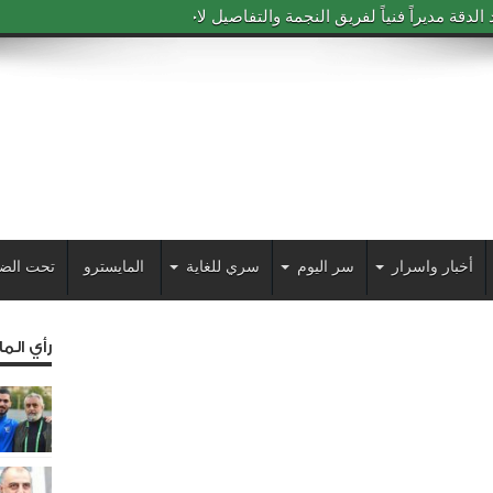
دقة مديراً فنياً لفريق النجمة والتفاصيل لاحقاً
أخبار واسرار
سر اليوم
سري للغاية
المايسترو
تحت الض
رأي الم