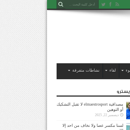
وء
لقاء
نشاطات متفرقة
ايسترو
مصداقية elmaestrosport لا تقبل التشكيك
أو التوهين
ديسمبر 22, 2025
لسنا مكسر عصا ولا نخاف من احد إلا