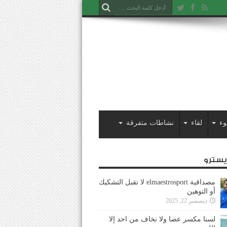
وء
لقاء
نشاطات متفرقة
ايسترو
مصداقية elmaestrosport لا تقبل التشكيك
أو التوهين
ديسمبر 22, 2025
لسنا مكسر عصا ولا نخاف من احد إلا