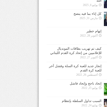
الله
يوليو 6, 2025
كل إناء بما فيه ينضح
مارس 31, 2025
إتهام خطير
أكتوبر 28, 2022
كيف تم تهريب بطاقات المونديال
للإعلاميين من إتحاد كرة القدم اللبناني
أكتوبر 27, 2022
إنجاز جديد للعبة كرة السلة وفشل آخر
للعبة كرة القدم
أغسطس 26, 2022
إتحاد ناجح وإتحاد فاشل
يوليو 25, 2022
السبب تداول السلطة بإنتظام
يوليو 24, 2022