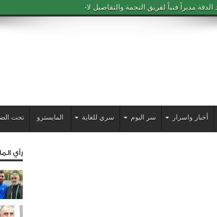
دقة مديراً فنياً لفريق النجمة والتفاصيل لاحقاً
أخبار واسرار
سر اليوم
سري للغاية
المايسترو
تحت الض
رأي الم