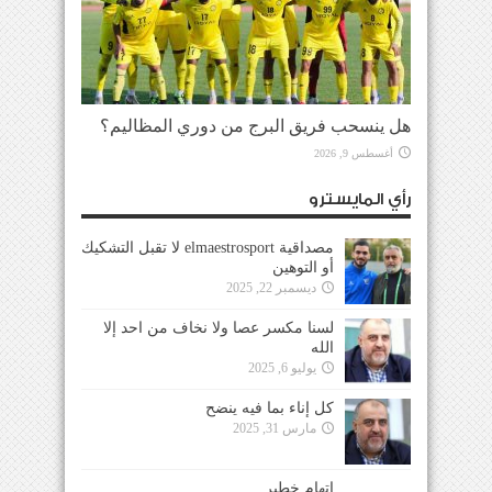
هل ينسحب فريق البرج من دوري المظاليم؟
أغسطس 9, 2026
رأي المايسترو
مصداقية elmaestrosport لا تقبل التشكيك
أو التوهين
ديسمبر 22, 2025
لسنا مكسر عصا ولا نخاف من احد إلا
الله
يوليو 6, 2025
كل إناء بما فيه ينضح
مارس 31, 2025
إتهام خطير